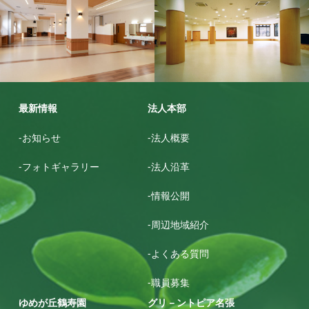
ゆめが丘鶴寿園
グリ－ントピア名張
最新情報
法人本部
-お知らせ
-法人概要
-フォトギャラリー
-法人沿革
-情報公開
-周辺地域紹介
-よくある質問
-職員募集
ゆめが丘鶴寿園
グリ－ントピア名張