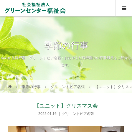
季節の行事
ゆめが丘鶴寿園・グリ－ントピア名張・おおやまだ鶴寿園での行事風景をご紹介し
ます。
季節の行事
グリ－ントピア名張
【ユニット】クリス
【ユニット】クリスマス会
2025.01.16
グリ－ントピア名張