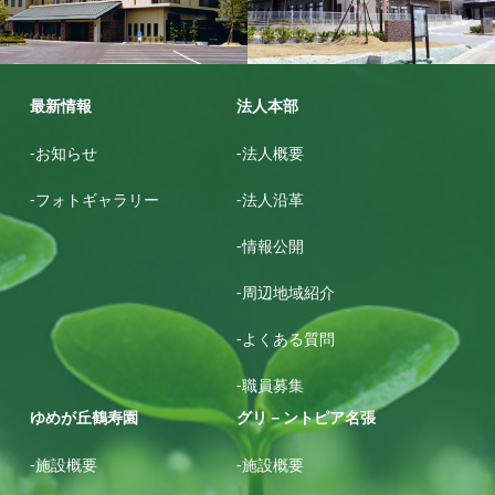
グリ－ントピア名張
ゆめが丘鶴寿園
最新情報
法人本部
-お知らせ
-法人概要
-フォトギャラリー
-法人沿革
-情報公開
-周辺地域紹介
-よくある質問
-職員募集
ゆめが丘鶴寿園
グリ－ントピア名張
-施設概要
-施設概要