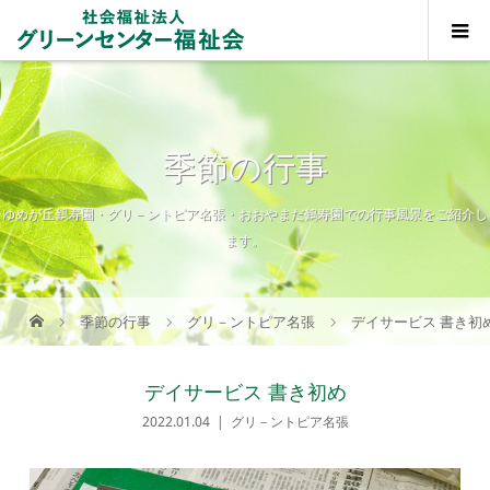
季節の行事
ゆめが丘鶴寿園・グリ－ントピア名張・おおやまだ鶴寿園での行事風景をご紹介し
ます。
季節の行事
グリ－ントピア名張
デイサービス 書き初
デイサービス 書き初め
2022.01.04
グリ－ントピア名張