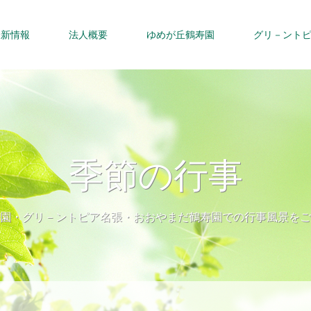
最新情報
法人概要
ゆめが丘鶴寿園
グリ－ント
季節の行事
園・グリ－ントピア名張・おおやまだ鶴寿園での行事風景をご