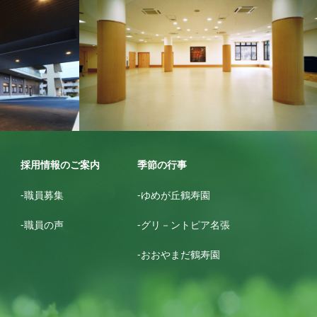
ゆめが丘鶴寿園
採用情報のご案内
季節の行事
-職員募集
-ゆめが丘鶴寿園
-職員の声
-グリ－ントピア名張
-おおやまだ鶴寿園