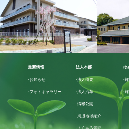
グリ－ントピア名張
ゆめ
最新情報
法人本部
ゆ
-お知らせ
-法人概要
-
-フォトギャラリー
-法人沿革
-
-情報公開
-周辺地域紹介
-よくある質問