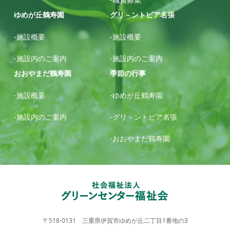
ゆめが丘鶴寿園
グリ－ントピア名張
-施設概要
-施設概要
-施設内のご案内
-施設内のご案内
おおやまだ鶴寿園
季節の行事
-施設概要
-ゆめが丘鶴寿園
-施設内のご案内
-グリ－ントピア名張
-おおやまだ鶴寿園
〒518-0131 三重県伊賀市ゆめが丘二丁目1番地の3