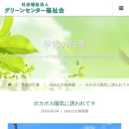
季節の行事
ゆめが丘鶴寿園・グリ－ントピア名張・おおやまだ鶴寿園での行事風景をご紹介し
ます。
季節の行事
ゆめが丘鶴寿園
ポカポカ陽気に誘われて
ポカポカ陽気に誘われて🌞
2024.06.04
ゆめが丘鶴寿園