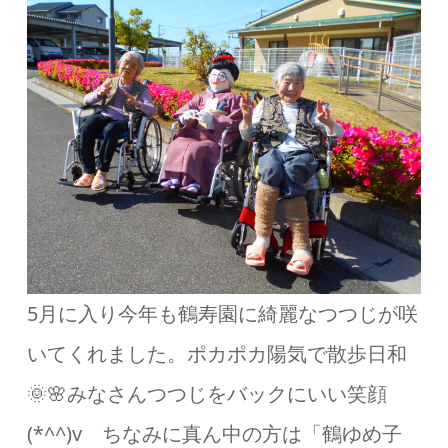
5月に入り今年も鶴寿園に綺麗なつつじが咲
いてくれました。ポカポカ陽気で散歩日和
🌞🌸みなさんつつじをバックにいい笑顔
(*^^)v ちなみに真ん中の方は「鶴ゆめ子