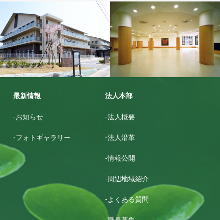
ゆめが丘鶴寿園
グリ－ントピア名張
最新情報
法人本部
-お知らせ
-法人概要
-フォトギャラリー
-法人沿革
-情報公開
-周辺地域紹介
-よくある質問
-職員募集