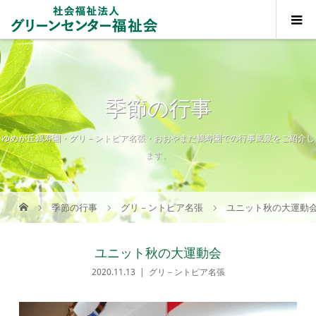
季節の行事
ゆめが丘鶴寿園・グリ－ントピア名張・おおやまだ鶴寿園での行事風景をご紹介し
ます。
季節の行事
グリ－ントピア名張
ユニット秋の大運動
ユニット秋の大運動会
2020.11.13
グリ－ントピア名張