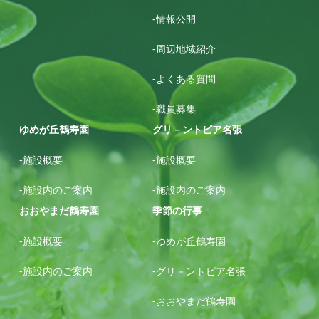
-情報公開
-周辺地域紹介
-よくある質問
-職員募集
ゆめが丘鶴寿園
グリ－ントピア名張
-施設概要
-施設概要
-施設内のご案内
-施設内のご案内
おおやまだ鶴寿園
季節の行事
-施設概要
-ゆめが丘鶴寿園
-施設内のご案内
-グリ－ントピア名張
-おおやまだ鶴寿園