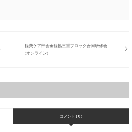
軽費ケア部会全軽協三重ブロック合同研修会
ー
(オンライン)
コメント ( 0 )