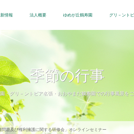
最新情報
法人概要
ゆめが丘鶴寿園
グリ－ント
季節の行事
園・グリ－ントピア名張・おおやまだ鶴寿園での行事風景をご
権問題及び権利擁護に関する研修会」オンラインセミナー