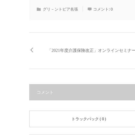
グリ－ントピア名張
コメント:
0
「2021年度介護保険改正」オンラインセミナ
コメント
トラックバック ( 0 )