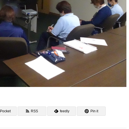
Pocket
RSS
feedly
Pin it