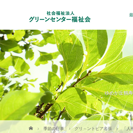
ゆめが丘鶴寿
季節の行事
グリ－ントピア名張
「人