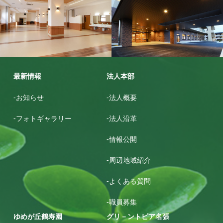
ゆめが丘鶴寿園
ゆめが丘鶴寿園
最新情報
法人本部
-お知らせ
-法人概要
-フォトギャラリー
-法人沿革
-情報公開
-周辺地域紹介
-よくある質問
-職員募集
ゆめが丘鶴寿園
グリ－ントピア名張