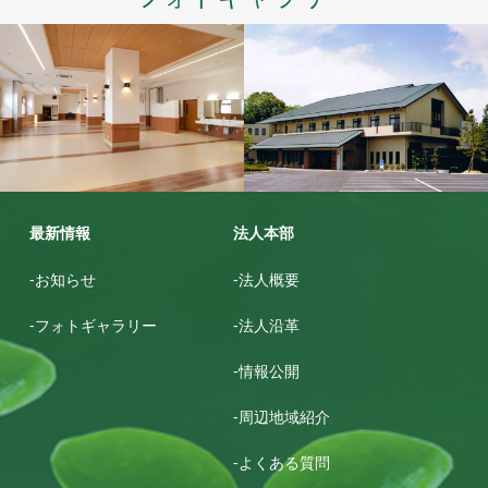
ゆめが丘鶴寿園
グリ－ントピア名張
最新情報
法人本部
-お知らせ
-法人概要
-フォトギャラリー
-法人沿革
-情報公開
-周辺地域紹介
-よくある質問